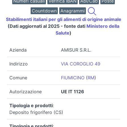
Numeri casuali
Verifica IBAN
Abi/Cab
Poste
Countdown
Anagrammi
Stabilimenti italiani per gli alimenti di origine animale
(Dati aggiornati al 2025 - fonte dati
Ministero della
Salute
)
Azienda
AMISUR S.R.L.
Indirizzo
VIA COROGLIO 49
Comune
FIUMICINO
(
RM
)
Autorizzazione
UE IT 1126
Tipologia e prodotti
:
Deposito frigorifero (CS)
Tipologia e prodotti
: