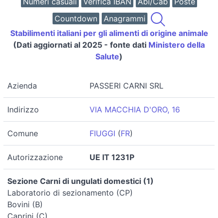
Numeri casuali
Verifica IBAN
Abi/Cab
Poste
Countdown
Anagrammi
Stabilimenti italiani per gli alimenti di origine animale
(Dati aggiornati al 2025 - fonte dati
Ministero della
Salute
)
Azienda
PASSERI CARNI SRL
Indirizzo
VIA MACCHIA D'ORO, 16
Comune
FIUGGI
(
FR
)
Autorizzazione
UE IT 1231P
Sezione Carni di ungulati domestici (1)
Laboratorio di sezionamento (CP)
Bovini (B)
Caprini (C)