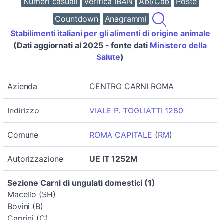
Numeri casuali
Verifica IBAN
Abi/Cab
Poste
Countdown
Anagrammi
Stabilimenti italiani per gli alimenti di origine animale
(Dati aggiornati al 2025 - fonte dati
Ministero della
Salute
)
Azienda
CENTRO CARNI ROMA
Indirizzo
VIALE P. TOGLIATTI 1280
Comune
ROMA CAPITALE
(
RM
)
Autorizzazione
UE IT 1252M
Sezione Carni di ungulati domestici (1)
Macello (SH)
Bovini (B)
Caprini (C)