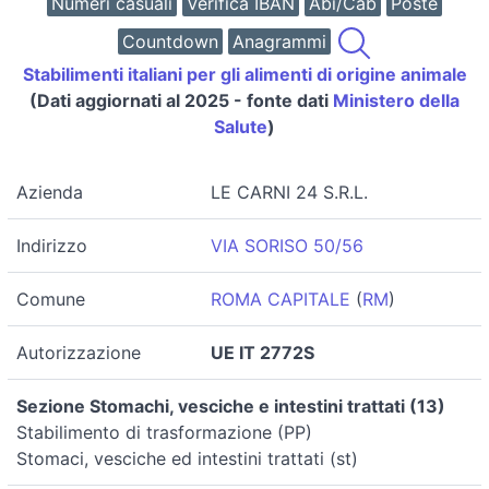
Numeri casuali
Verifica IBAN
Abi/Cab
Poste
Countdown
Anagrammi
Stabilimenti italiani per gli alimenti di origine animale
(Dati aggiornati al 2025 - fonte dati
Ministero della
Salute
)
Azienda
LE CARNI 24 S.R.L.
Indirizzo
VIA SORISO 50/56
Comune
ROMA CAPITALE
(
RM
)
Autorizzazione
UE IT 2772S
Sezione Stomachi, vesciche e intestini trattati (13)
Stabilimento di trasformazione (PP)
Stomaci, vesciche ed intestini trattati (st)