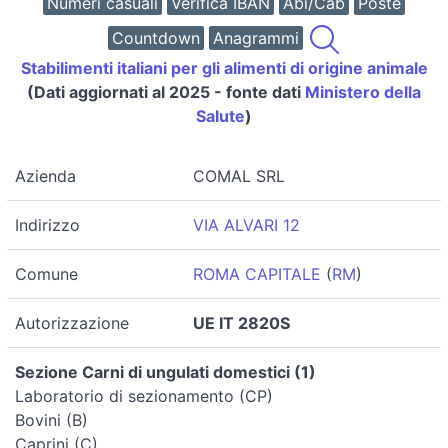
Numeri casuali
Verifica IBAN
Abi/Cab
Poste
Countdown
Anagrammi
Stabilimenti italiani per gli alimenti di origine animale
(Dati aggiornati al 2025 - fonte dati
Ministero della
Salute
)
Azienda
COMAL SRL
Indirizzo
VIA ALVARI 12
Comune
ROMA CAPITALE
(
RM
)
Autorizzazione
UE IT 2820S
Sezione Carni di ungulati domestici (1)
Laboratorio di sezionamento (CP)
Bovini (B)
Caprini (C)