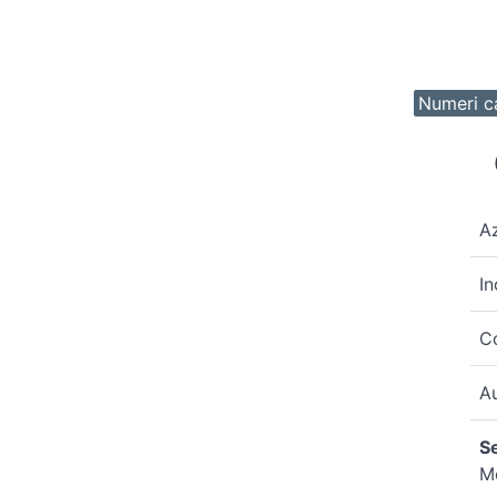
Numeri ca
A
In
C
A
Se
Me