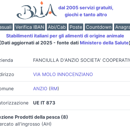
dal 2005 servizi gratuiti,
giochi e tanto altro
suali
Verifica IBAN
Abi/Cab
Poste
Countdown
Anagr
Stabilimenti italiani per gli alimenti di origine animale
(Dati aggiornati al 2025 - fonte dati
Ministero della Salute
zienda
FANCIULLA D'ANZIO SOCIETA' COOPERATI
dirizzo
VIA MOLO INNOCENZIANO
omune
ANZIO
(
RM
)
utorizzazione
UE IT 873
zione Prodotti della pesca (8)
rcato all'ingrosso (AH)