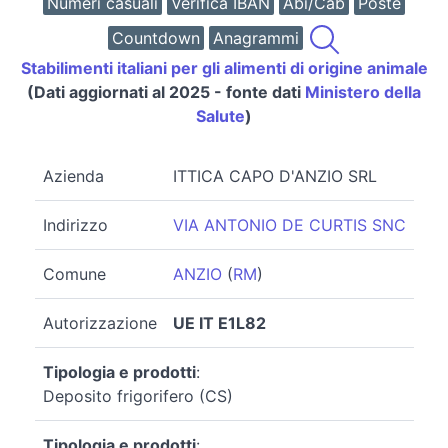
Numeri casuali
Verifica IBAN
Abi/Cab
Poste
Countdown
Anagrammi
Stabilimenti italiani per gli alimenti di origine animale
(Dati aggiornati al 2025 - fonte dati
Ministero della
Salute
)
Azienda
ITTICA CAPO D'ANZIO SRL
Indirizzo
VIA ANTONIO DE CURTIS SNC
Comune
ANZIO
(
RM
)
Autorizzazione
UE IT E1L82
Tipologia e prodotti
:
Deposito frigorifero (CS)
Tipologia e prodotti
: