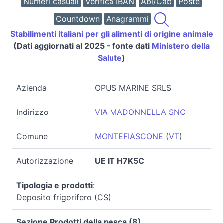
Numeri casuali
Verifica IBAN
Abi/Cab
Poste
Countdown
Anagrammi
Stabilimenti italiani per gli alimenti di origine animale
(Dati aggiornati al 2025 - fonte dati
Ministero della
Salute
)
Azienda
OPUS MARINE SRLS
Indirizzo
VIA MADONNELLA SNC
Comune
MONTEFIASCONE
(
VT
)
Autorizzazione
UE IT H7K5C
Tipologia e prodotti
:
Deposito frigorifero (CS)
Sezione Prodotti della pesca (8)