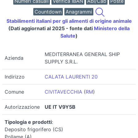
Numeri casuali
Verifica IBAN
Abi/Cab
Poste
Countdown
Anagrammi
Stabilimenti italiani per gli alimenti di origine animale
(Dati aggiornati al 2025 - fonte dati
Ministero della
Salute
)
MEDITERRANEA GENERAL SHIP
Azienda
SUPPLY S.R.L.
Indirizzo
CALATA LAURENTI 20
Comune
CIVITAVECCHIA
(
RM
)
Autorizzazione
UE IT V9Y5B
Tipologia e prodotti
:
Deposito frigorifero (CS)
Pollame (A)