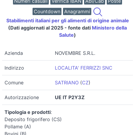
Numeri casuali
Verifica IBAN
Abi/Cab
Poste
Countdown
Anagrammi
Stabilimenti italiani per gli alimenti di origine animale
(Dati aggiornati al 2025 - fonte dati
Ministero della
Salute
)
Azienda
NOVEMBRE S.R.L.
Indirizzo
LOCALITA' FERRIZZI SNC
Comune
SATRIANO
(
CZ
)
Autorizzazione
UE IT P2Y3Z
Tipologia e prodotti
:
Deposito frigorifero (CS)
Pollame (A)
Bovini (B)