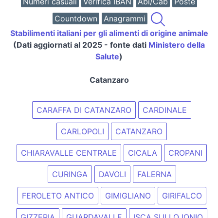
Numeri casuali
Verifica IBAN
Abi/Cab
Poste
Countdown
Anagrammi
Stabilimenti italiani per gli alimenti di origine animale
(Dati aggiornati al 2025 - fonte dati
Ministero della
Salute
)
Catanzaro
CARAFFA DI CATANZARO
CARDINALE
CARLOPOLI
CATANZARO
CHIARAVALLE CENTRALE
CICALA
CROPANI
CURINGA
DAVOLI
FALERNA
FEROLETO ANTICO
GIMIGLIANO
GIRIFALCO
GIZZERIA
GUARDAVALLE
ISCA SULLO IONIO