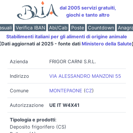
dal 2005 servizi gratuiti,
giochi e tanto altro
suali
Verifica IBAN
Abi/Cab
Poste
Countdown
Anagr
Stabilimenti italiani per gli alimenti di origine animale
(Dati aggiornati al 2025 - fonte dati
Ministero della Salute
Azienda
FRIGOR CARNI S.R.L.
Indirizzo
VIA ALESSANDRO MANZONI 55
Comune
MONTEPAONE
(
CZ
)
Autorizzazione
UE IT W4X41
Tipologia e prodotti
:
Deposito frigorifero (CS)