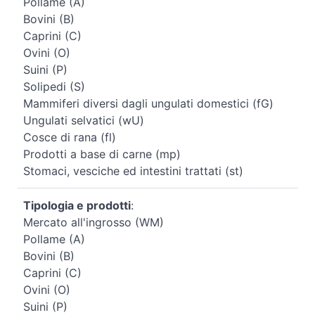
Pollame (A)
Bovini (B)
Caprini (C)
Ovini (O)
Suini (P)
Solipedi (S)
Mammiferi diversi dagli ungulati domestici (fG)
Ungulati selvatici (wU)
Cosce di rana (fl)
Prodotti a base di carne (mp)
Stomaci, vesciche ed intestini trattati (st)
Tipologia e prodotti
:
Mercato all'ingrosso (WM)
Pollame (A)
Bovini (B)
Caprini (C)
Ovini (O)
Suini (P)