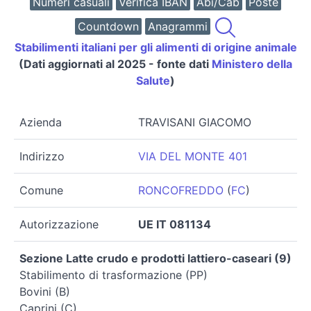
Numeri casuali
Verifica IBAN
Abi/Cab
Poste
Countdown
Anagrammi
Stabilimenti italiani per gli alimenti di origine animale
(Dati aggiornati al 2025 - fonte dati
Ministero della
Salute
)
Azienda
TRAVISANI GIACOMO
Indirizzo
VIA DEL MONTE 401
Comune
RONCOFREDDO
(
FC
)
Autorizzazione
UE IT 081134
Sezione Latte crudo e prodotti lattiero-caseari (9)
Stabilimento di trasformazione (PP)
Bovini (B)
Caprini (C)