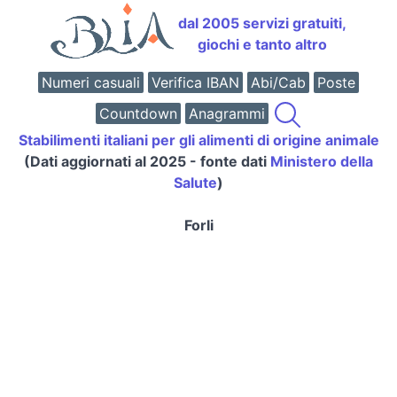
dal 2005 servizi gratuiti,
giochi e tanto altro
Numeri casuali
Verifica IBAN
Abi/Cab
Poste
Countdown
Anagrammi
Stabilimenti italiani per gli alimenti di origine animale
(Dati aggiornati al 2025 - fonte dati
Ministero della
Salute
)
Forli