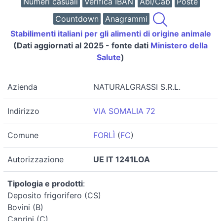
Numeri casuali
Verifica IBAN
Abi/Cab
Poste
Countdown
Anagrammi
Stabilimenti italiani per gli alimenti di origine animale
(Dati aggiornati al 2025 - fonte dati
Ministero della
Salute
)
Azienda
NATURALGRASSI S.R.L.
Indirizzo
VIA SOMALIA 72
Comune
FORLÌ
(
FC
)
Autorizzazione
UE IT 1241LOA
Tipologia e prodotti
:
Deposito frigorifero (CS)
Bovini (B)
Caprini (C)