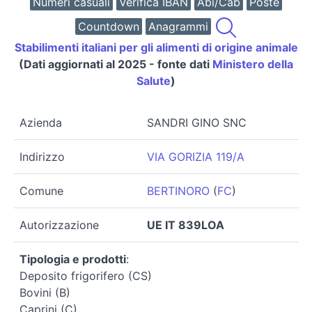
Numeri casuali
Verifica IBAN
Abi/Cab
Poste
Countdown
Anagrammi
Stabilimenti italiani per gli alimenti di origine animale
(Dati aggiornati al 2025 - fonte dati
Ministero della
Salute
)
Azienda
SANDRI GINO SNC
Indirizzo
VIA GORIZIA 119/A
Comune
BERTINORO
(
FC
)
Autorizzazione
UE IT 839LOA
Tipologia e prodotti
:
Deposito frigorifero (CS)
Bovini (B)
Caprini (C)