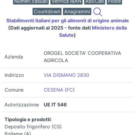
Numeri casuali
Verifica IBAN
Abi/Cab
Poste
Countdown
Anagrammi
Stabilimenti italiani per gli alimenti di origine animale
(Dati aggiornati al 2025 - fonte dati
Ministero della
Salute
)
OROGEL SOCIETA' COOPERATIVA
Azienda
AGRICOLA
Indirizzo
VIA DISMANO 2830
Comune
CESENA
(
FC
)
Autorizzazione
UE IT 546
Tipologia e prodotti
:
Deposito frigorifero (CS)
Pollame (A)