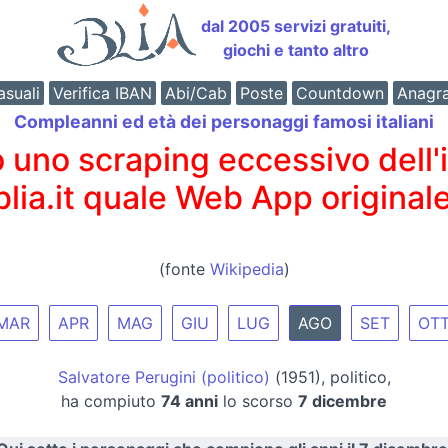
dal 2005 servizi gratuiti,
giochi e tanto altro
suali
Verifica IBAN
Abi/Cab
Poste
Countdown
Anagr
Compleanni ed età dei personaggi famosi italiani
o scraping eccessivo dell'int
 blia.it quale Web App originale
(fonte
Wikipedia
)
MAR
APR
MAG
GIU
LUG
AGO
SET
OT
Salvatore Perugini (politico)
(1951), politico,
ha compiuto
74 anni
lo scorso
7 dicembre