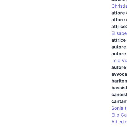
Christi
attore
attore 
attrice
Elisabe
attrice
autore 
autore 
Lele Vi
autore 
avvocat
barito
bassis
canoist
cantan
Sonia (
Elio Ga
Alberto