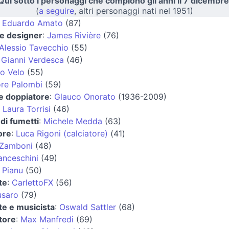
Qui sotto i personaggi che compiono gli anni il 7 dicembre
(
a seguire
, altri personaggi nati nel 1951)
:
Eduardo Amato
(87)
 e designer
:
James Rivière
(76)
Alessio Tavecchio
(55)
:
Gianni Verdesca
(46)
o Velo
(55)
ore Palombi
(59)
 e doppiatore
:
Glauco Onorato
(1936-2009)
:
Laura Torrisi
(46)
di fumetti
:
Michele Medda
(63)
ore
:
Luca Rigoni (calciatore)
(41)
Zamboni
(48)
anceschini
(49)
 Pianu
(50)
te
:
CarlettoFX
(56)
usaro
(79)
te e musicista
:
Oswald Sattler
(68)
tore
:
Max Manfredi
(69)