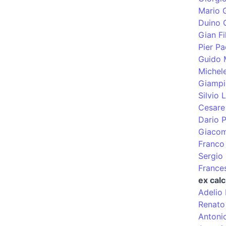
Mario G
Duino 
Gian Fi
Pier Pa
Guido 
Michel
Giampi
Silvio
Cesare 
Dario P
Giacom
Franco
Sergio 
France
ex calc
Adelio
Renato 
Antoni