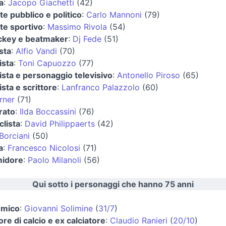
a
:
Jacopo Giachetti
(42)
te pubblico e politico
:
Carlo Mannoni
(79)
te sportivo
:
Massimo Rivola
(54)
ockey e beatmaker
:
Dj Fede
(51)
ista
:
Alfio Vandi
(70)
ista
:
Toni Capuozzo
(77)
ista e personaggio televisivo
:
Antonello Piroso
(65)
ista e scrittore
:
Lanfranco Palazzolo
(60)
rner
(71)
rato
:
Ilda Boccassini
(76)
lista
:
David Philippaerts
(42)
Borciani
(50)
a
:
Francesco Nicolosi
(71)
idore
:
Paolo Milanoli
(56)
Qui sotto i personaggi che hanno 75 anni
emico
:
Giovanni Solimine
(
31/7
)
ore di calcio e ex calciatore
:
Claudio Ranieri
(
20/10
)