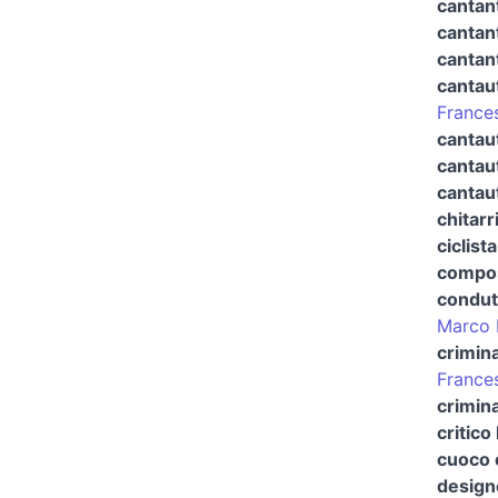
cantan
cantan
cantant
cantau
France
cantau
cantau
cantau
chitarr
ciclista
compos
condut
Marco 
crimin
France
crimina
critico
cuoco 
design