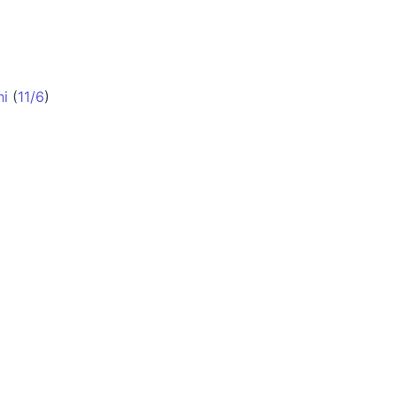
hi
(
11/6
)