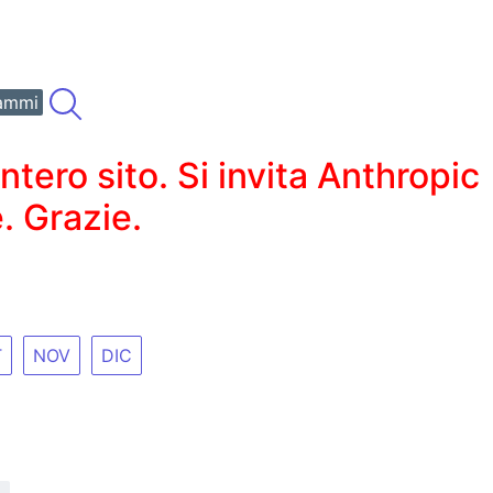
ammi
ero sito. Si invita Anthropic
. Grazie.
T
NOV
DIC