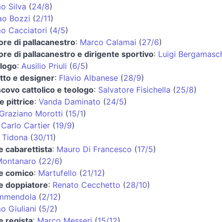
o Silva
(
24/8
)
ao Bozzi
(
2/11
)
o Cacciatori
(
4/5
)
ore di pallacanestro
:
Marco Calamai
(
27/6
)
ore di pallacanestro e dirigente sportivo
:
Luigi Bergamasc
logo
:
Ausilio Priuli
(
6/5
)
tto e designer
:
Flavio Albanese
(
28/9
)
covo cattolico e teologo
:
Salvatore Fisichella
(
25/8
)
e pittrice
:
Vanda Daminato
(
24/5
)
Graziano Morotti
(
15/1
)
:
Carlo Cartier
(
19/9
)
 Tidona
(
30/11
)
e cabarettista
:
Mauro Di Francesco
(
17/5
)
Montanaro
(
22/6
)
 e comico
:
Martufello
(
21/12
)
 e doppiatore
:
Renato Cecchetto
(
28/10
)
mmendola
(
2/12
)
o Giuliani
(
5/2
)
e regista
:
Marco Messeri
(
15/12
)