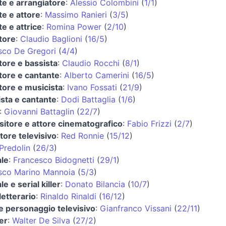
te e arrangiatore
:
Alessio Colombini
(
1/1
)
te e attore
:
Massimo Ranieri
(
3/5
)
e e attrice
:
Romina Power
(
2/10
)
tore
:
Claudio Baglioni
(
16/5
)
sco De Gregori
(
4/4
)
tore e bassista
:
Claudio Rocchi
(
8/1
)
tore e cantante
:
Alberto Camerini
(
16/5
)
tore e musicista
:
Ivano Fossati
(
21/9
)
ista e cantante
:
Dodi Battaglia
(
1/6
)
:
Giovanni Battaglin
(
22/7
)
itore e attore cinematografico
:
Fabio Frizzi
(
2/7
)
tore televisivo
:
Red Ronnie
(
15/12
)
Predolin
(
26/3
)
ale
:
Francesco Bidognetti
(
29/1
)
sco Marino Mannoia
(
5/3
)
le e serial killer
:
Donato Bilancia
(
10/7
)
 letterario
:
Rinaldo Rinaldi
(
16/12
)
e personaggio televisivo
:
Gianfranco Vissani
(
22/11
)
er
:
Walter De Silva
(
27/2
)