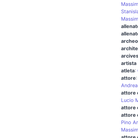
Massim
Stanisl
Massim
allenat
allenat
archeo
archite
arcives
artista 
atleta
:
attore
Andrea
attore 
Lucio 
attore
attore
Pino A
Massim
attore 