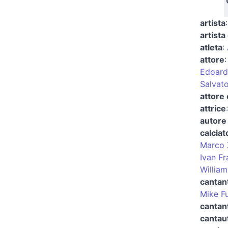
artista
artista
atleta
:
attore
Edoard
Salvat
attore
attrice
autore 
calciat
Marco 
Ivan Fr
William
cantan
Mike F
cantan
cantau