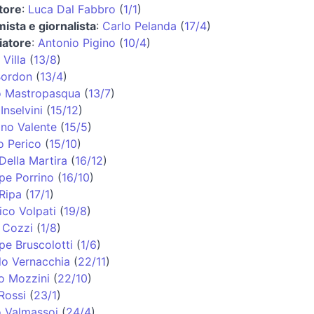
tore
:
Luca Dal Fabbro
(
1/1
)
ista e giornalista
:
Carlo Pelanda
(
17/4
)
iatore
:
Antonio Pigino
(
10/4
)
 Villa
(
13/8
)
Bordon
(
13/4
)
o Mastropasqua
(
13/7
)
Inselvini
(
15/12
)
ino Valente
(
15/5
)
o Perico
(
15/10
)
Della Martira
(
16/12
)
pe Porrino
(
16/10
)
Ripa
(
17/1
)
co Volpati
(
19/8
)
 Cozzi
(
1/8
)
pe Bruscolotti
(
1/6
)
lo Vernacchia
(
22/11
)
o Mozzini
(
22/10
)
Rossi
(
23/1
)
o Valmassoi
(
24/4
)