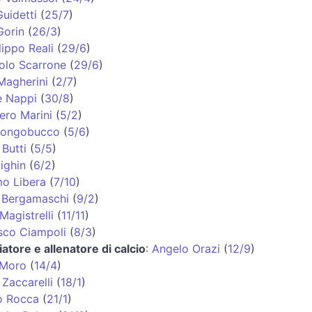
uidetti
(
25/7
)
Gorin
(
26/3
)
lippo Reali
(
29/6
)
olo Scarrone
(
29/6
)
Magherini
(
2/7
)
e Nappi
(
30/8
)
ero Marini
(
5/2
)
 Longobucco
(
5/6
)
Butti
(
5/5
)
ighin
(
6/2
)
o Libera
(
7/10
)
 Bergamaschi
(
9/2
)
Magistrelli
(
11/11
)
sco Ciampoli
(
8/3
)
iatore e allenatore di calcio
:
Angelo Orazi
(
12/9
)
 Moro
(
14/4
)
Zaccarelli
(
18/1
)
o Rocca
(
21/1
)