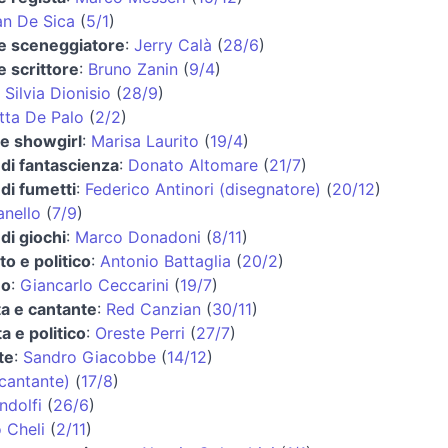
an De Sica
(
5/1
)
 e sceneggiatore
:
Jerry Calà
(
28/6
)
e scrittore
:
Bruno Zanin
(
9/4
)
:
Silvia Dionisio
(
28/9
)
tta De Palo
(
2/2
)
 e showgirl
:
Marisa Laurito
(
19/4
)
di fantascienza
:
Donato Altomare
(
21/7
)
di fumetti
:
Federico Antinori (disegnatore)
(
20/12
)
anello
(
7/9
)
di giochi
:
Marco Donadoni
(
8/11
)
o e politico
:
Antonio Battaglia
(
20/2
)
no
:
Giancarlo Ceccarini
(
19/7
)
ta e cantante
:
Red Canzian
(
30/11
)
a e politico
:
Oreste Perri
(
27/7
)
te
:
Sandro Giacobbe
(
14/12
)
cantante)
(
17/8
)
ndolfi
(
26/6
)
 Cheli
(
2/11
)