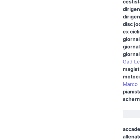
cestist
dirigen
dirigen
disc j
ex cicl
giornal
giornal
giornal
Gad Le
magist
motocic
Marco 
pianist
scherm
accad
allenat