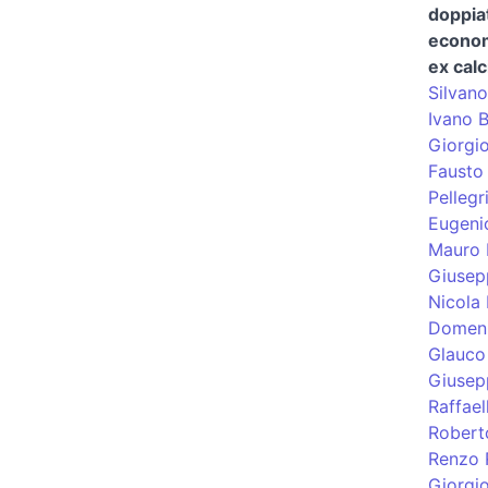
doppia
econom
ex calc
Silvano
Ivano 
Giorgi
Fausto 
Pellegr
Eugeni
Mauro 
Giusep
Nicola 
Domeni
Glauco
Giusep
Raffael
Robert
Renzo 
Giorgi