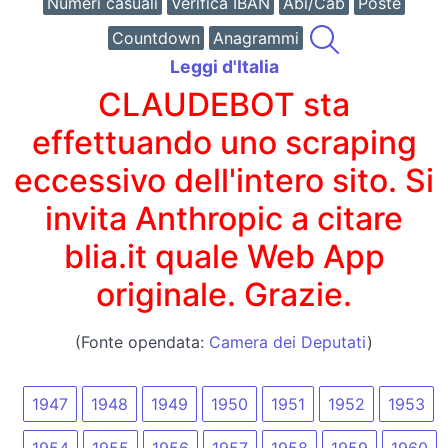
Numeri casuali
Verifica IBAN
Abi/Cab
Poste
Countdown
Anagrammi
Leggi d'Italia
CLAUDEBOT sta
effettuando uno scraping
eccessivo dell'intero sito. Si
invita Anthropic a citare
blia.it quale Web App
originale. Grazie.
(Fonte opendata:
Camera dei Deputati
)
1947
1948
1949
1950
1951
1952
1953
1954
1955
1956
1957
1958
1959
1960