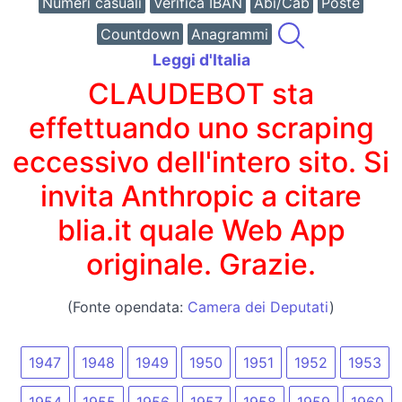
Numeri casuali
Verifica IBAN
Abi/Cab
Poste
Countdown
Anagrammi
Leggi d'Italia
CLAUDEBOT sta
effettuando uno scraping
eccessivo dell'intero sito. Si
invita Anthropic a citare
blia.it quale Web App
originale. Grazie.
(Fonte opendata:
Camera dei Deputati
)
1947
1948
1949
1950
1951
1952
1953
1954
1955
1956
1957
1958
1959
1960