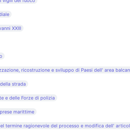
vigili del fuoco
diale
anni XXIII
no
izzazione, ricostruzione e sviluppo di Paesi dell' area balcan
della strada
e e delle Forze di polizia
mprese marittime
el termine ragionevole del processo e modifica dell' artico