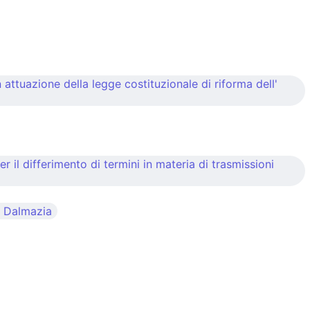
attuazione della legge costituzionale di riforma dell'
 il differimento di termini in materia di trasmissioni
la Dalmazia