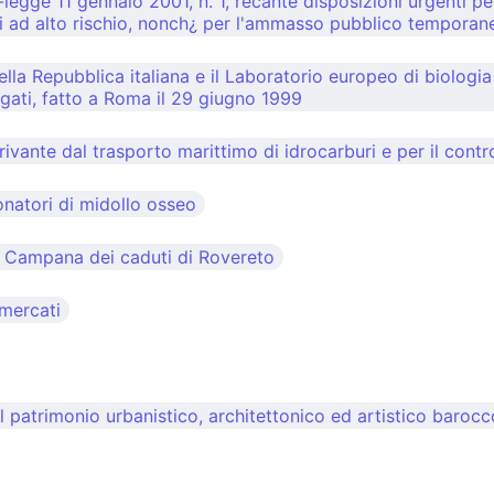
gge 11 gennaio 2001, n. 1, recante disposizioni urgenti per 
i ad alto rischio, nonch¿ per l'ammasso pubblico temporane
ella Repubblica italiana e il Laboratorio europeo di biolog
gati, fatto a Roma il 29 giugno 1999
vante dal trasporto marittimo di idrocarburi e per il contro
onatori di midollo osseo
a Campana dei caduti di Rovereto
 mercati
 patrimonio urbanistico, architettonico ed artistico barocco