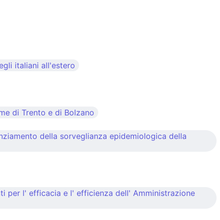
i italiani all'estero
ome di Trento e di Bolzano
nziamento della sorveglianza epidemiologica della
er l' efficacia e l' efficienza dell' Amministrazione