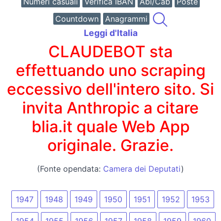
Numeri casuali
Verifica IBAN
Abi/Cab
Poste
Countdown
Anagrammi
Leggi d'Italia
CLAUDEBOT sta
effettuando uno scraping
eccessivo dell'intero sito. Si
invita Anthropic a citare
blia.it quale Web App
originale. Grazie.
(Fonte opendata:
Camera dei Deputati
)
1947
1948
1949
1950
1951
1952
1953
1954
1955
1956
1957
1958
1959
1960