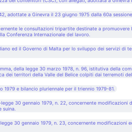
za dei contenitori (CSC), con allegati, adottata a Ginevra 
42, adottate a Ginevra il 23 giugno 1975 dalla 60a sessione
rnente le consultazioni tripartite destinate a promuovere l
lla Conferenza Internazionale del lavoro.
iano ed il Governo di Malta per lo sviluppo dei servizi di te
mma, della legge 30 marzo 1978, n. 96, istitutiva della com
a dei territori della Valle del Belice colpiti dai terremoti d
o 1979 e bilancio pluriennale per il triennio 1979-81.
legge 30 gennaio 1979, n. 22, concernente modificazioni di
e suina.
egge 30 gennaio 1979, n. 23, concernente modificazioni ed i