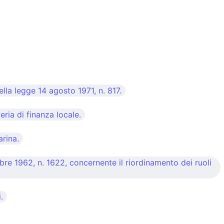
lla legge 14 agosto 1971, n. 817.
ria di finanza locale.
arina.
bre 1962, n. 1622, concernente il riordinamento dei ruoli
.