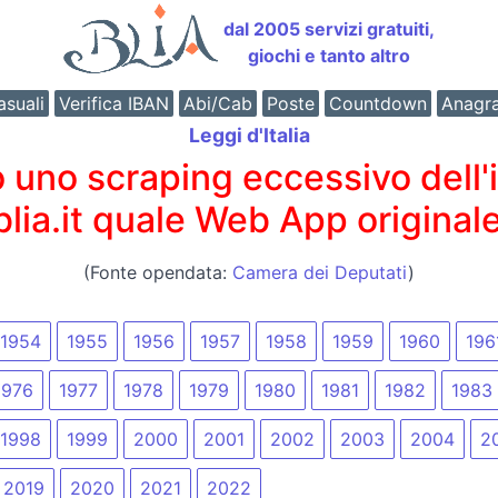
dal 2005 servizi gratuiti,
giochi e tanto altro
suali
Verifica IBAN
Abi/Cab
Poste
Countdown
Anagr
Leggi d'Italia
o scraping eccessivo dell'int
 blia.it quale Web App originale
(Fonte opendata:
Camera dei Deputati
)
1954
1955
1956
1957
1958
1959
1960
196
1976
1977
1978
1979
1980
1981
1982
1983
1998
1999
2000
2001
2002
2003
2004
2
2019
2020
2021
2022